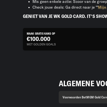
Mis geen enkele actie: Scoor van de groep
Check jouw deals: Ga direct naar je
''
Mijn
GENIET VAN JE WK GOLD CARD. IT'S SHO
MAAK GRATIS KANS OP
€100.000
MET GOLDEN GOALS
ALGEMENE V
Voorwaarden BetMGM Gold Car