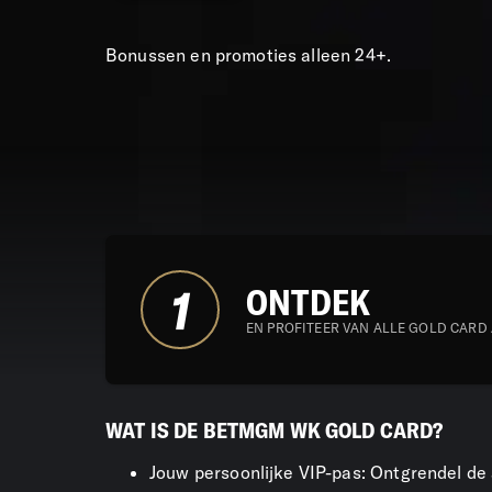
Bonussen en promoties alleen 24+.
1
ONTDEK
EN PROFITEER VAN ALLE GOLD CARD 
WAT IS DE BETMGM WK GOLD CARD?
Jouw persoonlijke VIP-pas: Ontgrendel de 