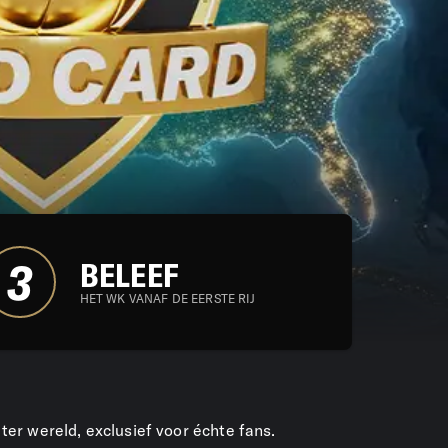
3
BELEEF
HET WK VANAF DE EERSTE RIJ
er wereld, exclusief voor échte fans.