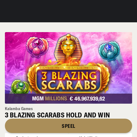
€ 46.967.939,62
Kalamba Games
3 BLAZING SCARABS HOLD AND WIN
SPEEL