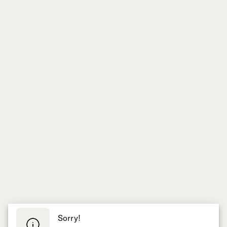
Sorry!