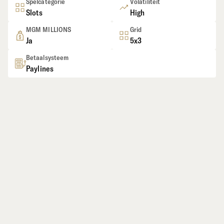
Spelcategorie
Volatiliteit
Slots
High
MGM MILLIONS
Grid
Ja
5x3
Betaalsysteem
Paylines