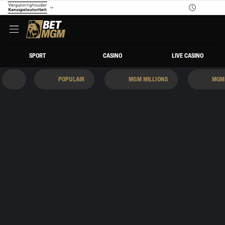
SPORT
CASINO
LIVE CASINO
POPULAIR
MGM MILLIONS
MGM