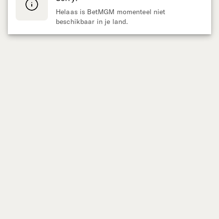
Helaas is BetMGM momenteel niet
beschikbaar in je land.
Aangeboden door
SPORT WEDDEN
CASINO
Live Wedden
Gokkasten
Voetbal
Populair
Darts
Nieuwe Gokkasten
Tennis
Vegas