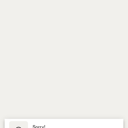
Sorry!