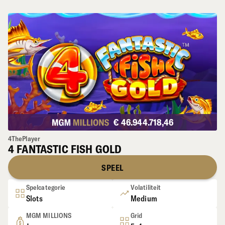
€ 46.944.718,46
4ThePlayer
4 FANTASTIC FISH GOLD
SPEEL
Spelcategorie
Volatiliteit
Slots
Medium
MGM MILLIONS
Grid