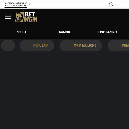
SPORT
CASINO
LIVE CASINO
POPULAIR
MGM MILLIONS
MGM