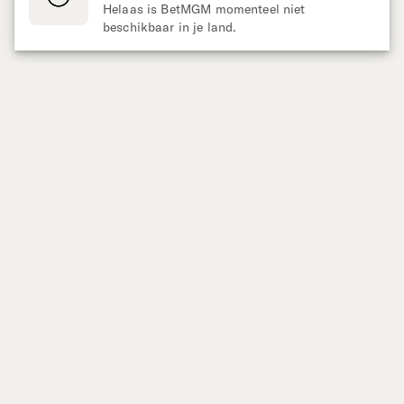
Helaas is BetMGM momenteel niet
beschikbaar in je land.
Aangeboden door
SPORT WEDDEN
CASINO
Live Wedden
Gokkasten
Voetbal
Populair
Darts
Nieuwe Gokkasten
Tennis
Vegas
Blog
Megaways