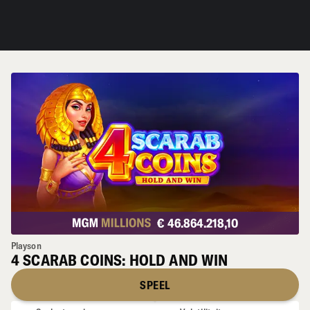
€ 46.864.218,10
Playson
4 SCARAB COINS: HOLD AND WIN
SPEEL