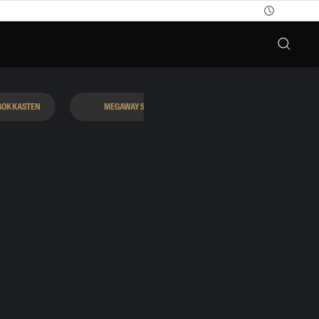
GOKKASTEN
MEGAWAYS
GOKKASTEN
CRASH