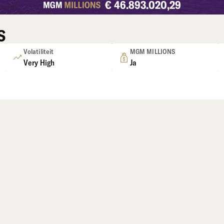
€ 46.893.020,29
S
Volatiliteit
MGM MILLIONS
Very High
Ja