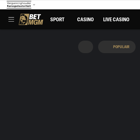
SPORT
CASINO
LIVE CASINO
POPULAIR