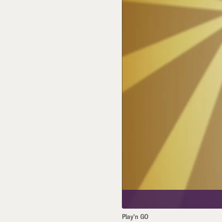
Play'n GO