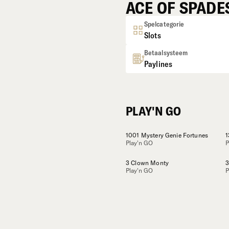
ACE OF SPADE
Spelcategorie
Slots
Betaalsysteem
Paylines
PLAY'N GO
1001 Mystery Genie Fortunes
1
Play'n GO
P
3 Clown Monty
3
Play'n GO
P