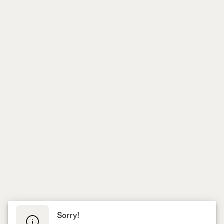
Sorry!