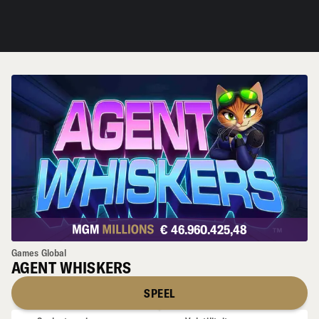
€ 46.960.425,48
Games Global
AGENT WHISKERS
SPEEL