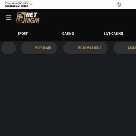
SPORT
CASINO
LIVE CASINO
POPULAIR
MGM MILLIONS
MGM