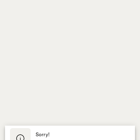
Sorry!