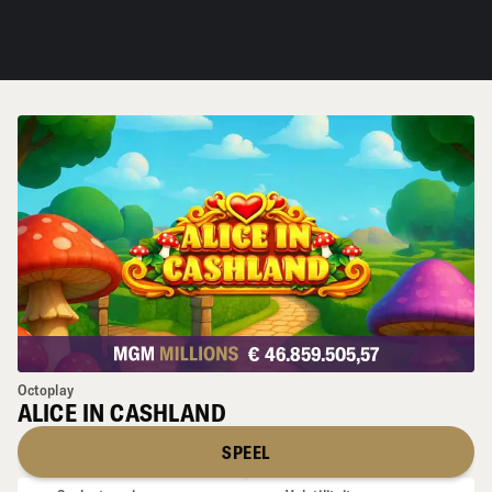
€ 46.859.505,57
Octoplay
ALICE IN CASHLAND
SPEEL