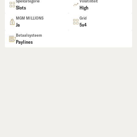
Spelcategorie
Volatiliteit
Slots
High
MGM MILLIONS
Grid
Ja
5x4
Betaalsysteem
Paylines