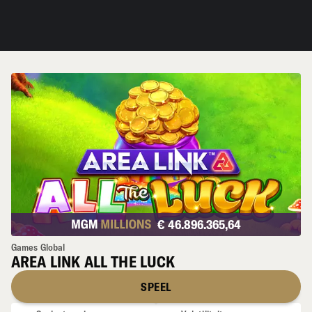
€ 46.896.365,64
Games Global
AREA LINK ALL THE LUCK
SPEEL