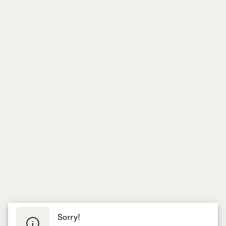
Sorry!