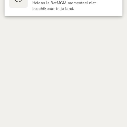
Helaas is BetMGM momenteel niet
beschikbaar in je land.
Aangeboden door
SPORT WEDDEN
CASINO
Live Wedden
Gokkasten
Voetbal
Populair
Darts
Nieuwe Gokkasten
Tennis
Vegas
Blog
Megaways