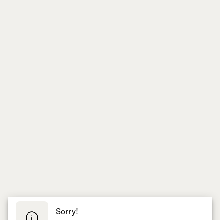
Sorry!