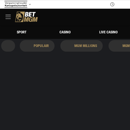
SPORT
CASINO
LIVE CASINO
POPULAIR
MGM MILLIONS
MGM