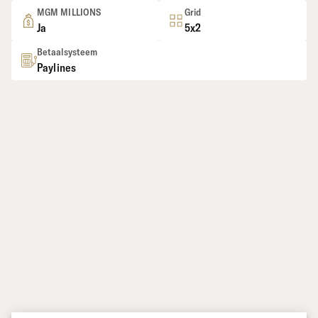
MGM MILLIONS
Grid
Ja
5x2
Betaalsysteem
Paylines