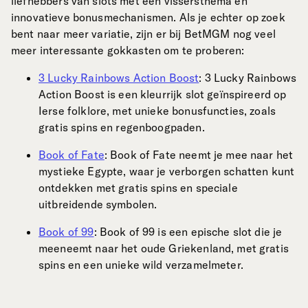
liefhebbers van slots met een vissersthema en
innovatieve bonusmechanismen. Als je echter op zoek
bent naar meer variatie, zijn er bij BetMGM nog veel
meer interessante gokkasten om te proberen:
3 Lucky Rainbows Action Boost
: 3 Lucky Rainbows
Action Boost is een kleurrijk slot geïnspireerd op
Ierse folklore, met unieke bonusfuncties, zoals
gratis spins en regenboogpaden.
Book of Fate
: Book of Fate neemt je mee naar het
mystieke Egypte, waar je verborgen schatten kunt
ontdekken met gratis spins en speciale
uitbreidende symbolen.
Book of 99
: Book of 99 is een epische slot die je
meeneemt naar het oude Griekenland, met gratis
spins en een unieke wild verzamelmeter.