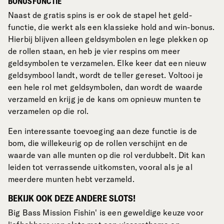
BONUSFUNCTIE
Naast de gratis spins is er ook de stapel het geld-
functie, die werkt als een klassieke hold and win-bonus.
Hierbij blijven alleen geldsymbolen en lege plekken op
de rollen staan, en heb je vier respins om meer
geldsymbolen te verzamelen. Elke keer dat een nieuw
geldsymbool landt, wordt de teller gereset. Voltooi je
een hele rol met geldsymbolen, dan wordt de waarde
verzameld en krijg je de kans om opnieuw munten te
verzamelen op die rol.
Een interessante toevoeging aan deze functie is de
bom, die willekeurig op de rollen verschijnt en de
waarde van alle munten op die rol verdubbelt. Dit kan
leiden tot verrassende uitkomsten, vooral als je al
meerdere munten hebt verzameld.
BEKIJK OOK DEZE ANDERE SLOTS!
Big Bass Mission Fishin' is een geweldige keuze voor