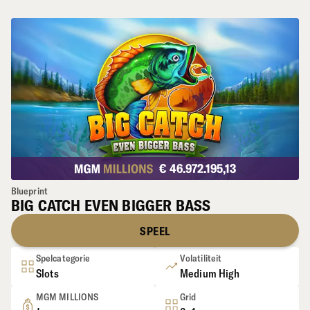
€ 46.972.195,13
Blueprint
BIG CATCH EVEN BIGGER BASS
SPEEL
Spelcategorie
Volatiliteit
Slots
Medium High
MGM MILLIONS
Grid