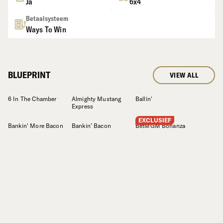
Ja
6x4
Betaalsysteem
Ways To Win
BLUEPRINT
VIEW ALL
6 In The Chamber
Almighty Mustang
Ballin'
Express
EXCLUSIEF
Bankin' More Bacon
Bankin’ Bacon
BetMGM Bonanza