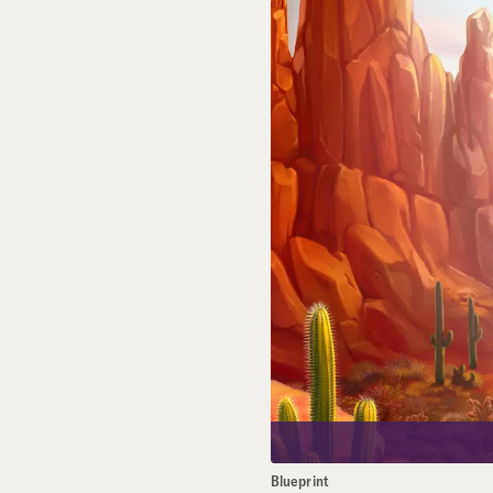
Blueprint