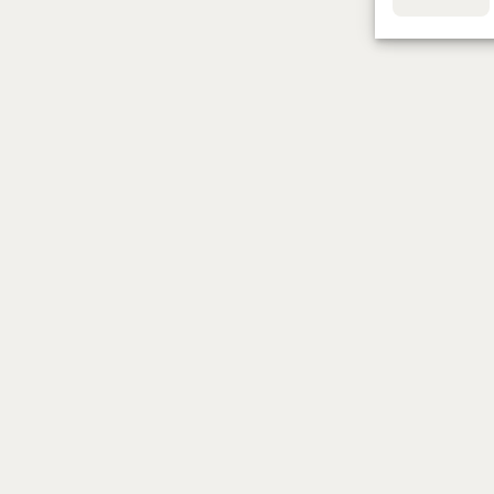
SPORT WEDDEN
Live Wedden
Voetbal
Darts
Tennis
Blog