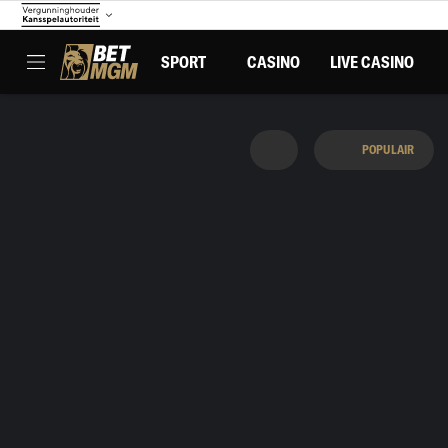
SPORT
CASINO
LIVE CASINO
POPULAIR