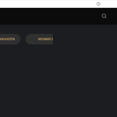
GOKKASTEN
MEGAWAYS
GOKKASTEN
CRASH