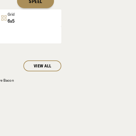
SPEEL
Grid
6x5
VIEW ALL
re Bacon