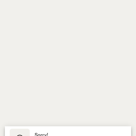
Sorry!