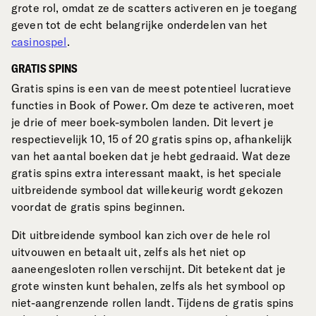
grote rol, omdat ze de scatters activeren en je toegang
geven tot de echt belangrijke onderdelen van het
casinospel
.
GRATIS SPINS
Gratis spins is een van de meest potentieel lucratieve
functies in Book of Power. Om deze te activeren, moet
je drie of meer boek-symbolen landen. Dit levert je
respectievelijk 10, 15 of 20 gratis spins op, afhankelijk
van het aantal boeken dat je hebt gedraaid. Wat deze
gratis spins extra interessant maakt, is het speciale
uitbreidende symbool dat willekeurig wordt gekozen
voordat de gratis spins beginnen.
Dit uitbreidende symbool kan zich over de hele rol
uitvouwen en betaalt uit, zelfs als het niet op
aaneengesloten rollen verschijnt. Dit betekent dat je
grote winsten kunt behalen, zelfs als het symbool op
niet-aangrenzende rollen landt. Tijdens de gratis spins