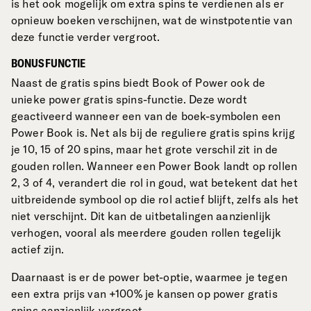
is het ook mogelijk om extra spins te verdienen als er
opnieuw boeken verschijnen, wat de winstpotentie van
deze functie verder vergroot.
BONUSFUNCTIE
Naast de gratis spins biedt Book of Power ook de
unieke power gratis spins-functie. Deze wordt
geactiveerd wanneer een van de boek-symbolen een
Power Book is. Net als bij de reguliere gratis spins krijg
je 10, 15 of 20 spins, maar het grote verschil zit in de
gouden rollen. Wanneer een Power Book landt op rollen
2, 3 of 4, verandert die rol in goud, wat betekent dat het
uitbreidende symbool op die rol actief blijft, zelfs als het
niet verschijnt. Dit kan de uitbetalingen aanzienlijk
verhogen, vooral als meerdere gouden rollen tegelijk
actief zijn.
Daarnaast is er de power bet-optie, waarmee je tegen
een extra prijs van +100% je kansen op power gratis
spins aanzienlijk vergroot.