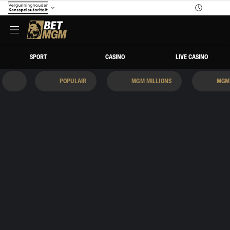
SPORT
CASINO
LIVE CASINO
POPULAIR
MGM MILLIONS
MGM