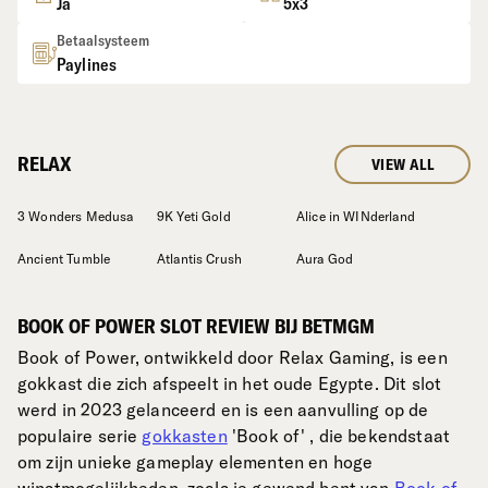
Ja
5x3
Betaalsysteem
Paylines
RELAX
VIEW ALL
3 Wonders Medusa
9K Yeti Gold
Alice in WINderland
Ancient Tumble
Atlantis Crush
Aura God
BOOK OF POWER SLOT REVIEW BIJ BETMGM
Book of Power, ontwikkeld door Relax Gaming, is een
gokkast die zich afspeelt in het oude Egypte. Dit slot
werd in 2023 gelanceerd en is een aanvulling op de
populaire serie
gokkasten
'Book of' , die bekendstaat
om zijn unieke gameplay elementen en hoge
winstmogelijkheden, zoals je gewend bent van
Book of