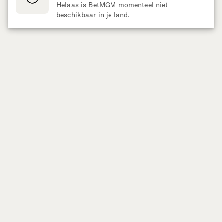
Helaas is BetMGM momenteel niet
beschikbaar in je land.
Aangeboden door
SPORT WEDDEN
CASINO
Live Wedden
Gokkasten
Voetbal
Populair
Darts
Nieuwe Gokkasten
Tennis
Vegas
Blog
Megaways