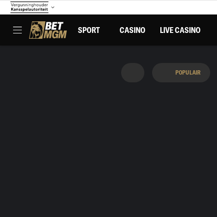
SPORT
CASINO
LIVE CASINO
POPULAIR