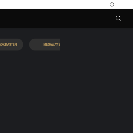
GOKKASTEN
MEGAWAYS
GOKKASTEN
CRASH