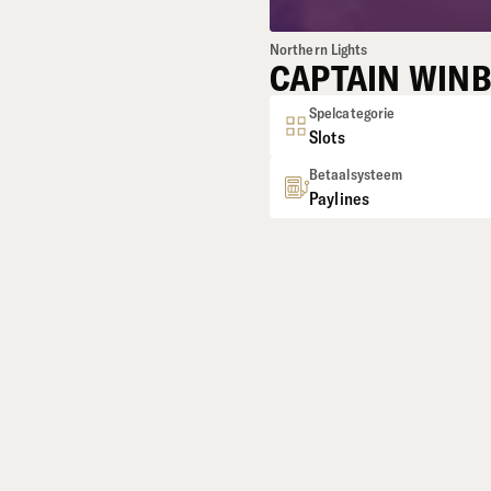
Northern Lights
CAPTAIN WIN
Spelcategorie
Slots
Betaalsysteem
Paylines