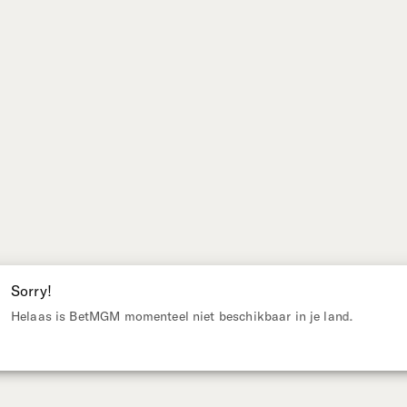
Sorry!
Helaas is BetMGM momenteel niet beschikbaar in je land.