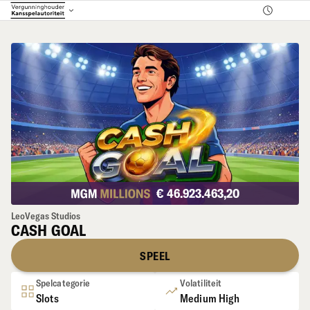
€ 46.923.463,20
LeoVegas Studios
CASH GOAL
SPEEL
Spelcategorie
Volatiliteit
Slots
Medium High