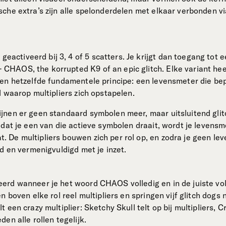
sche extra’s zijn alle spelonderdelen met elkaar verbonden v
ctiveerd bij 3, 4 of 5 scatters. Je krijgt dan toegang tot e
CHAOS, the korrupted K9 of an epic glitch. Elke variant he
len hetzelfde fundamentele principe: een levensmeter die bep
d waarop multipliers zich opstapelen.
ijnen er geen standaard symbolen meer, maar uitsluitend gli
r dat je een van die actieve symbolen draait, wordt je levensm
. De multipliers bouwen zich per rol op, en zodra je geen le
ld en vermenigvuldigd met je inzet.
eerd wanneer je het woord CHAOS volledig en in de juiste vo
en boven elke rol reel multipliers en springen vijf glitch dogs 
t een crazy multiplier: Sketchy Skull telt op bij multipliers,
den alle rollen tegelijk.