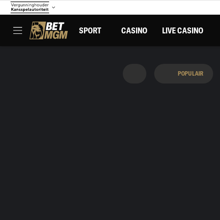
SPORT
CASINO
LIVE CASINO
POPULAIR