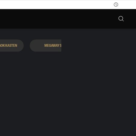
GOKKASTEN
MEGAWAYS
GOKKASTEN
CRASH