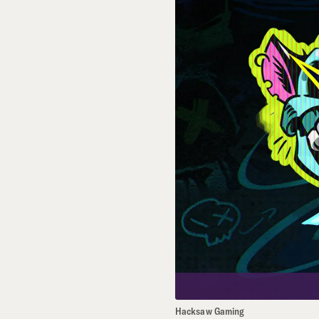
Hacksaw Gaming