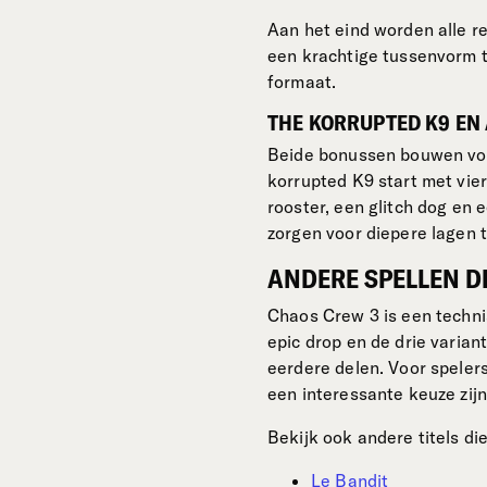
Aan het eind worden alle re
een krachtige tussenvorm t
formaat.
THE KORRUPTED K9 EN 
Beide bonussen bouwen voor
korrupted K9 start met vier
rooster, een glitch dog en 
zorgen voor diepere lagen 
ANDERE SPELLEN DI
Chaos Crew 3 is een techni
epic drop en de drie varia
eerdere delen. Voor speler
een interessante keuze zij
Bekijk ook andere titels die
Le Bandit