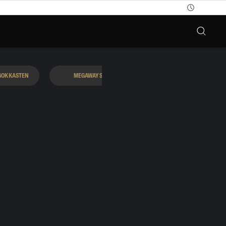
GOKKASTEN
MEGAWAYS
GOKKASTEN
CRASH