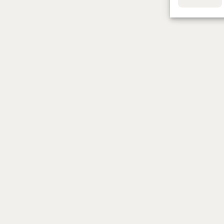
SPORT WEDDEN
Live Wedden
Voetbal
Darts
Tennis
Blog