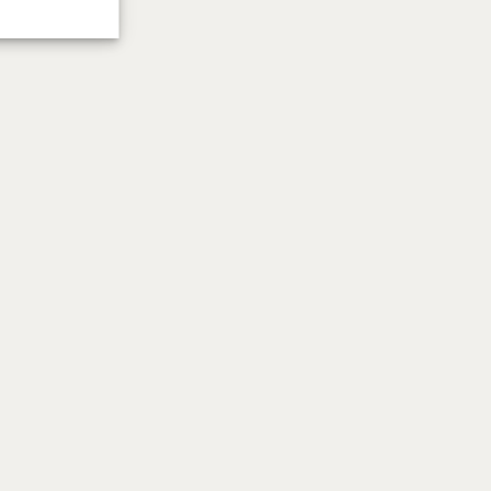
BETMGM
Over Ons
Apps
Affiliates
The Club by BetMGM
Wedregels