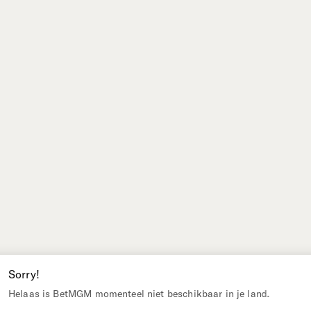
Sorry!
Helaas is BetMGM momenteel niet beschikbaar in je land.