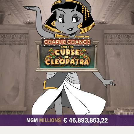
€ 46.893.853,22