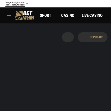
SPORT
CASINO
LIVE CASINO
POPULAIR