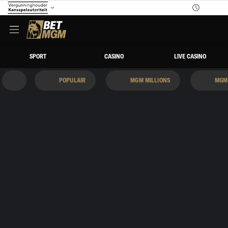
SPORT
CASINO
LIVE CASINO
POPULAIR
MGM MILLIONS
MGM