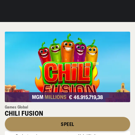
€ 46.915.719,38
Games Global
CHILI FUSION
SPEEL