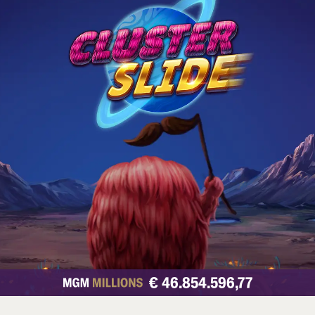
€ 46.854.596,77