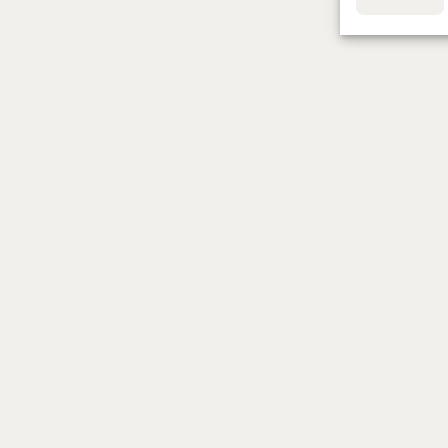
SPORT WEDDEN
Live Wedden
Voetbal
Darts
Tennis
Blog