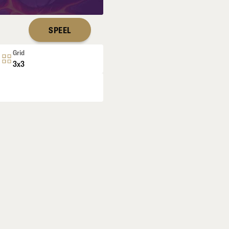
SPEEL
Grid
3x3