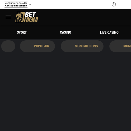
SPORT
CASINO
LIVE CASINO
POPULAIR
MGM MILLIONS
MGM