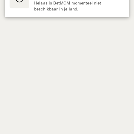
Helaas is BetMGM momenteel niet
beschikbaar in je land.
Aangeboden door
SPORT WEDDEN
CASINO
Live Wedden
Gokkasten
Voetbal
Populair
Darts
Nieuwe Gokkasten
Tennis
Vegas
Blog
Megaways