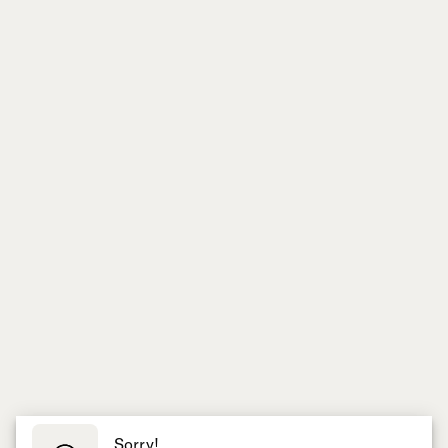
Sorry!