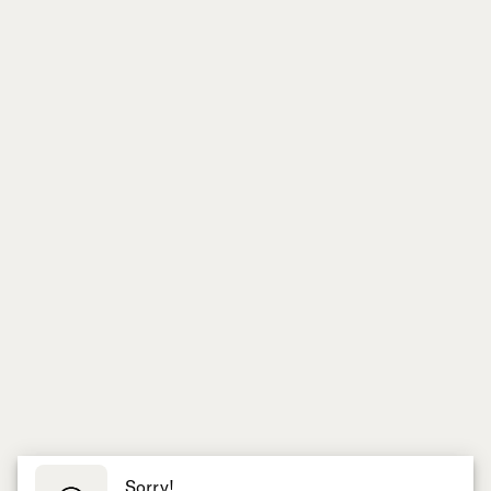
Sorry!