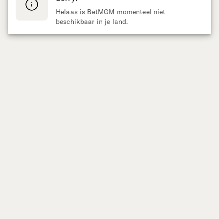
Helaas is BetMGM momenteel niet
beschikbaar in je land.
Aangeboden door
SPORT WEDDEN
CASINO
Live Wedden
Gokkasten
Voetbal
Populair
Darts
Nieuwe Gokkasten
Tennis
Vegas