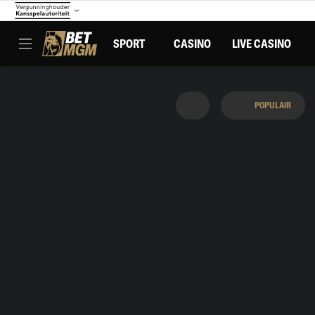
SPORT
CASINO
LIVE CASINO
POPULAIR