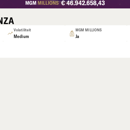
€ 46.942.658,43
NZA
Volatiliteit
MGM MILLIONS
Medium
Ja