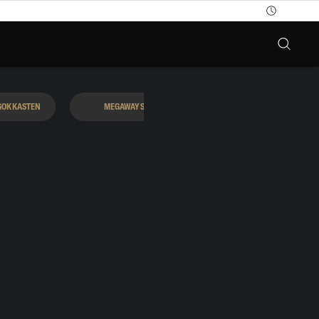
GOKKASTEN
MEGAWAYS
GOKKASTEN
CRASH