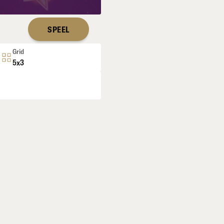
SPEEL
Grid
5x3