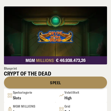
€ 46.938.473,26
Blueprint
CRYPT OF THE DEAD
SPEEL
Spelcategorie
Volatiliteit
Slots
High
MGM MILLIONS
Grid