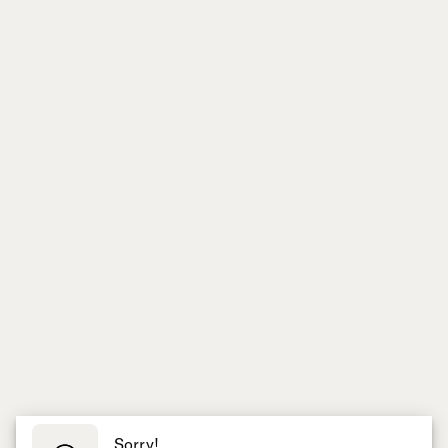
Sorry!