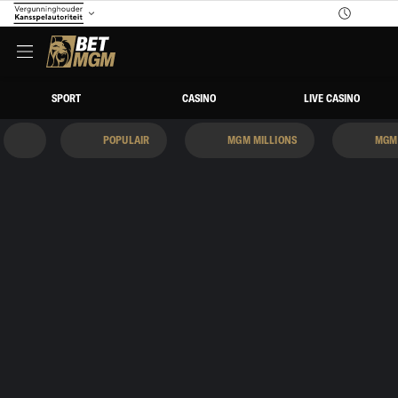
SPORT
CASINO
LIVE CASINO
POPULAIR
MGM MILLIONS
MGM