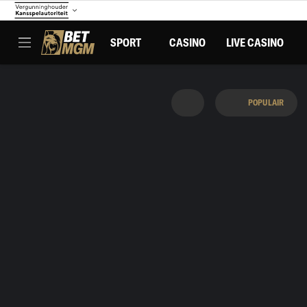
SPORT
CASINO
LIVE CASINO
POPULAIR