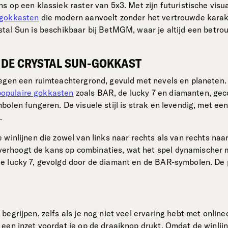
ns op een klassiek raster van 5x3. Met zijn futuristische vis
gokkasten
die modern aanvoelt zonder het vertrouwde karakt
stal Sun is beschikbaar bij BetMGM, waar je altijd een betro
 DE CRYSTAL SUN-GOKKAST
tegen een ruimteachtergrond, gevuld met nevels en planeten. Op
populaire gokkasten
zoals BAR, de lucky 7 en diamanten, gec
bolen fungeren. De visuele stijl is strak en levendig, met een
.
 winlijnen die zowel van links naar rechts als van rechts naar 
erhoogt de kans op combinaties, wat het spel dynamischer 
de lucky 7, gevolgd door de diamant en de BAR-symbolen. De
begrijpen, zelfs als je nog niet veel ervaring hebt met online
 een inzet voordat je op de draaiknop drukt. Omdat de winlij