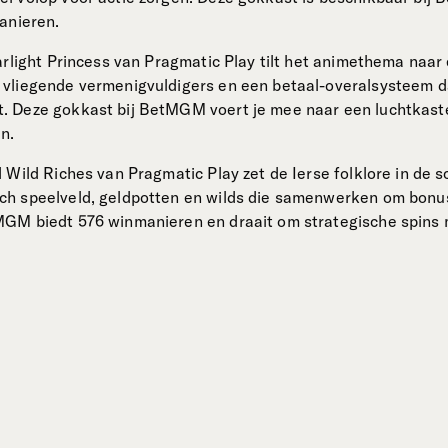
manieren.
arlight Princess van Pragmatic Play tilt het animethema naa
vliegende vermenigvuldigers en een betaal-overalsysteem da
 Deze gokkast bij BetMGM voert je mee naar een luchtkastee
n.
d Wild Riches van Pragmatic Play zet de Ierse folklore in de 
ch speelveld, geldpotten en wilds die samenwerken om bonu
MGM biedt 576 winmanieren en draait om strategische spins