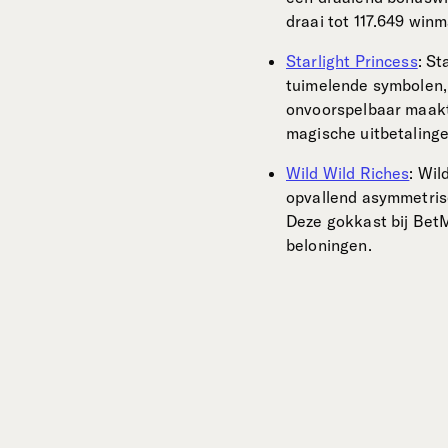
draai tot 117.649 win
Starlight Princess
: St
tuimelende symbolen, 
onvoorspelbaar maakt.
magische uitbetalinge
Wild Wild Riches
: Wil
opvallend asymmetris
Deze gokkast bij Bet
beloningen.