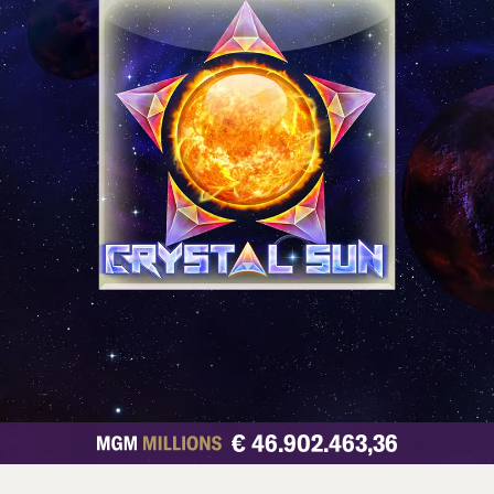
€ 46.902.463,36