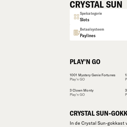
CRYSTAL SUN
Spelcategorie
Slots
Betaalsysteem
Paylines
PLAY'N GO
1001 Mystery Genie Fortunes
1
Play'n GO
P
3 Clown Monty
3
Play'n GO
P
CRYSTAL SUN-GOKK
In de Crystal Sun-gokkast v