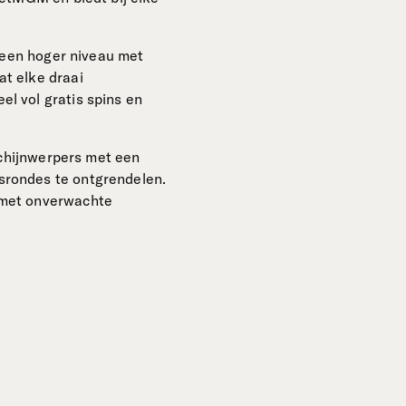
r een hoger niveau met
t elke draai
l vol gratis spins en
schijnwerpers met een
srondes te ontgrendelen.
 met onverwachte