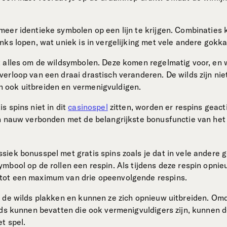
meer identieke symbolen op een lijn te krijgen. Combinaties 
inks lopen, wat uniek is in vergelijking met vele andere gokk
it alles om de wildsymbolen. Deze komen regelmatig voor, en
verloop van een draai drastisch veranderen. De wilds zijn ni
 ook uitbreiden en vermenigvuldigen.
s spins niet in dit
casinospel
zitten, worden er respins geact
jn nauw verbonden met de belangrijkste bonusfunctie van het 
siek bonusspel met gratis spins zoals je dat in vele andere g
ymbool op de rollen een respin. Als tijdens deze respin opnie
 tot een maximum van drie opeenvolgende respins.
en de wilds plakken en kunnen ze zich opnieuw uitbreiden. Om
ilds kunnen bevatten die ook vermenigvuldigers zijn, kunnen d
t spel.