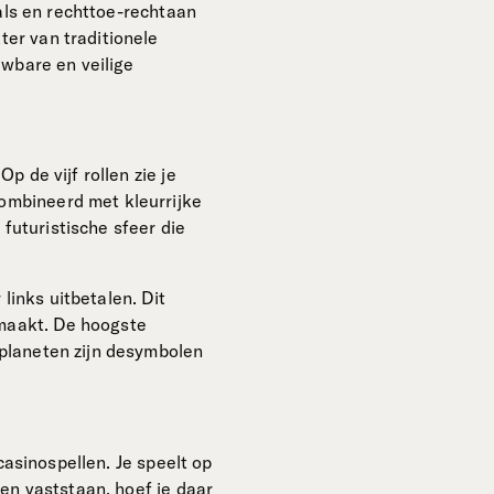
uals en rechttoe-rechtaan
er van traditionele
uwbare en veilige
 de vijf rollen zie je
ombineerd met kleurrijke
 futuristische sfeer die
links uitbetalen. Dit
maakt. De hoogste
 planeten zijn desymbolen
casinospellen. Je speelt op
nen vaststaan, hoef je daar