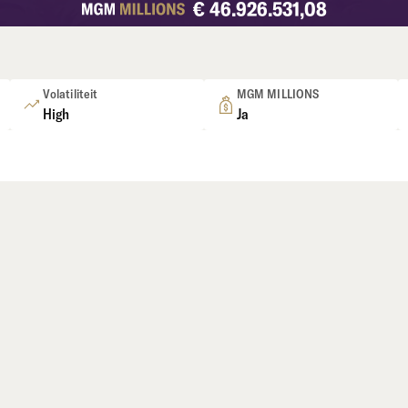
€ 46.926.531,08
Volatiliteit
MGM MILLIONS
High
Ja