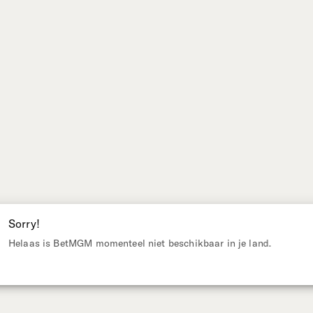
Sorry!
Helaas is BetMGM momenteel niet beschikbaar in je land.