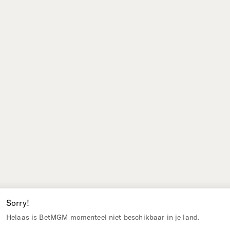
Sorry!
Helaas is BetMGM momenteel niet beschikbaar in je land.