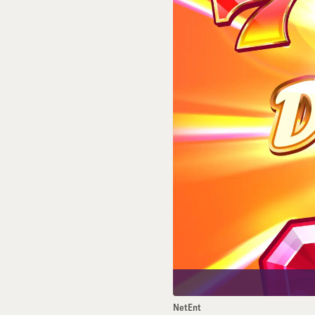
NetEnt