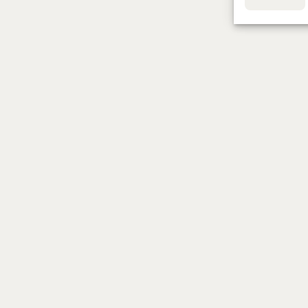
SPORT WEDDEN
Live Wedden
Voetbal
Darts
Tennis
Blog