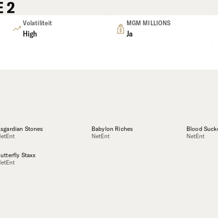
 2
Volatiliteit
MGM MILLIONS
High
Ja
sgardian Stones
Babylon Riches
Blood Suck
etEnt
NetEnt
NetEnt
utterfly Staxx
etEnt