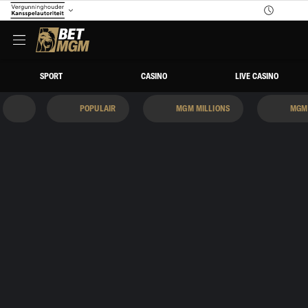
SPORT
CASINO
LIVE CASINO
POPULAIR
MGM MILLIONS
MGM