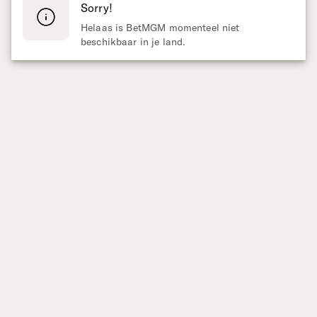
Sorry!
Helaas is BetMGM momenteel niet
beschikbaar in je land.
Aangeboden door
SPORT WEDDEN
CASINO
Live Wedden
Gokkasten
Voetbal
Populair
Darts
Nieuwe Gokkasten
Tennis
Vegas