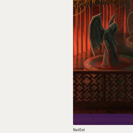
NetEnt