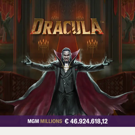
€ 46.924.618,12