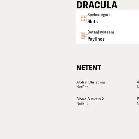
DRACULA
Spelcategorie
Slots
Betaalsysteem
Paylines
NETENT
Aloha! Christmas
A
NetEnt
N
Blood Suckers 2
B
NetEnt
N