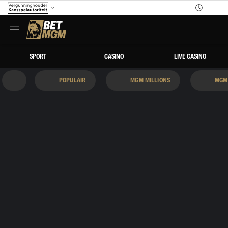
SPORT
CASINO
LIVE CASINO
POPULAIR
MGM MILLIONS
MGM