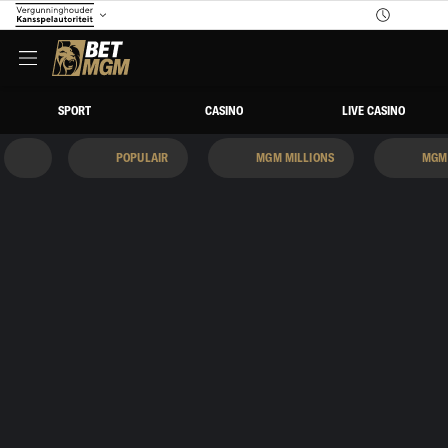
SPORT
CASINO
LIVE CASINO
POPULAIR
MGM MILLIONS
MGM