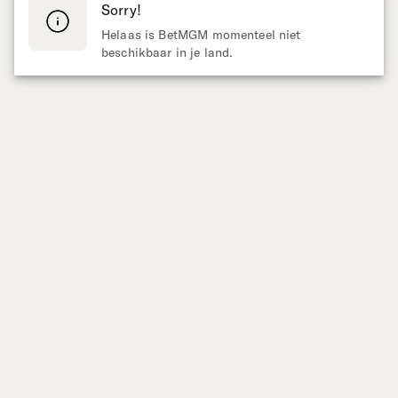
Sorry!
Helaas is BetMGM momenteel niet
beschikbaar in je land.
Aangeboden door
SPORT WEDDEN
CASINO
Live Wedden
Gokkasten
Voetbal
Populair
Darts
Nieuwe Gokkasten
Tennis
Vegas