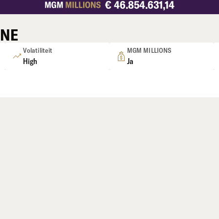
€ 46.854.631,14
UNE
Volatiliteit
MGM MILLIONS
High
Ja