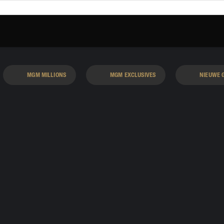
MGM MILLIONS
MGM EXCLUSIVES
NIEUWE 