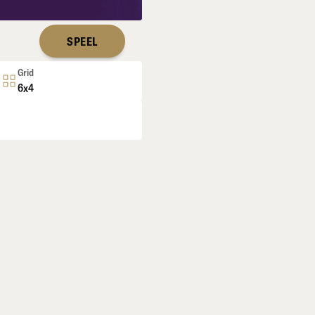
SPEEL
Grid
6x4