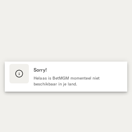
Sorry!
Helaas is BetMGM momenteel niet
beschikbaar in je land.