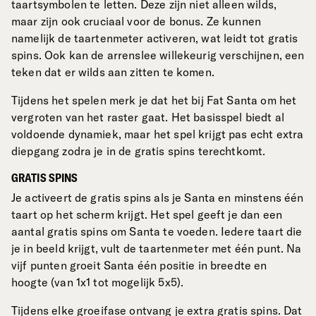
taartsymbolen te letten. Deze zijn niet alleen wilds,
maar zijn ook cruciaal voor de bonus. Ze kunnen
namelijk de taartenmeter activeren, wat leidt tot gratis
spins. Ook kan de arrenslee willekeurig verschijnen, een
teken dat er wilds aan zitten te komen.
Tijdens het spelen merk je dat het bij Fat Santa om het
vergroten van het raster gaat. Het basisspel biedt al
voldoende dynamiek, maar het spel krijgt pas echt extra
diepgang zodra je in de gratis spins terechtkomt.
GRATIS SPINS
Je activeert de gratis spins als je Santa en minstens één
taart op het scherm krijgt. Het spel geeft je dan een
aantal gratis spins om Santa te voeden. Iedere taart die
je in beeld krijgt, vult de taartenmeter met één punt. Na
vijf punten groeit Santa één positie in breedte en
hoogte (van 1x1 tot mogelijk 5x5).
Tijdens elke groeifase ontvang je extra gratis spins. Dat