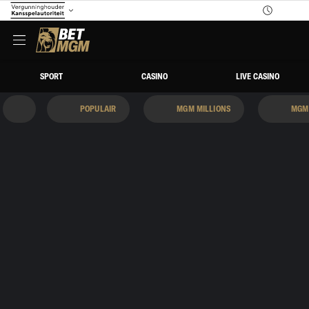
SPORT
CASINO
LIVE CASINO
POPULAIR
MGM MILLIONS
MGM