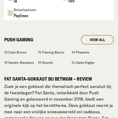
Ja
5x5
Betaalsysteem
Paylines
PUSH GAMING
VIEW ALL
10 Cash Bisons
10 Flaming Bisons
10 Pharaohs
10 Santa's Reindeers
10 Swords
3 Liberty Eagles
FAT SANTA-GOKKAST BIJ BETMGM – REVIEW
Zoek je een gokkast die thematisch perfect aansluit bij
de feestdagen? Fat Santa, ontwikkeld door Push
Gaming en gelanceerd in november 2018, biedt een
originele kijk op het kerstthema. Deze gokkast neemt je
mee naar een vrolijke sneeuwwereld vol cadeaus,
cartooneske figuren en een goedgemutste Santa. Fat