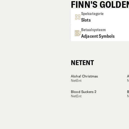
FINN'S GOLDE
Spelcategorie
Slots
Betaalsysteem
Adjacent Symbols
NETENT
Aloha! Christmas
A
NetEnt
N
Blood Suckers 2
B
NetEnt
N