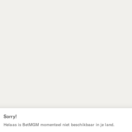
Sorry!
Helaas is BetMGM momenteel niet beschikbaar in je land.