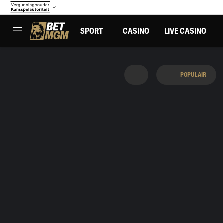
SPORT
CASINO
LIVE CASINO
POPULAIR