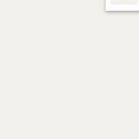
SPORT WEDDEN
Live Wedden
Voetbal
Darts
Tennis
Blog