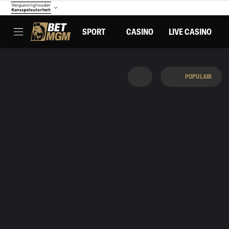
SPORT
CASINO
LIVE CASINO
POPULAIR