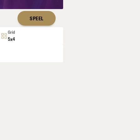
SPEEL
Grid
5x4