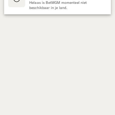
Helaas is BetMGM momenteel niet
beschikbaar in je land.
Aangeboden door
SPORT WEDDEN
CASINO
Live Wedden
Gokkasten
Voetbal
Populair
Darts
Nieuwe Gokkasten
Tennis
Vegas
Blog
Megaways