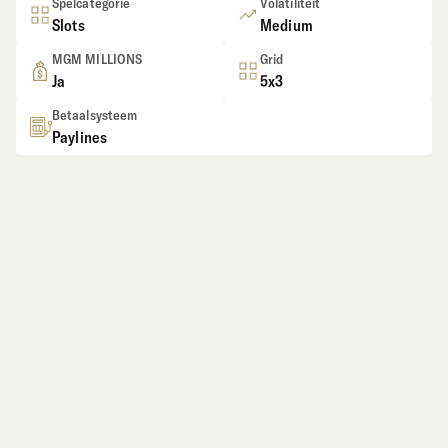
Spelcategorie
Volatiliteit
Slots
Medium
MGM MILLIONS
Grid
Ja
5x3
Betaalsysteem
Paylines