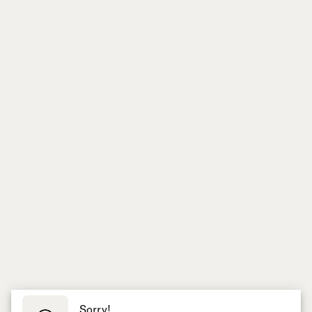
Sorry!