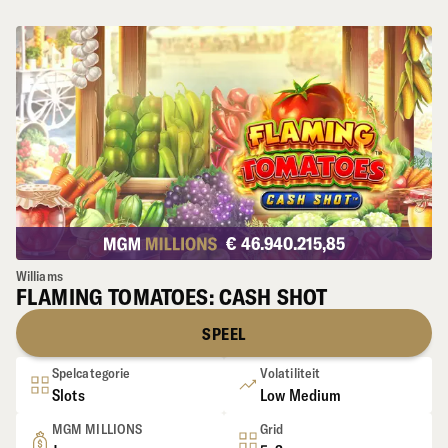
€ 46.940.215,85
Williams
FLAMING TOMATOES: CASH SHOT
SPEEL
Spelcategorie
Volatiliteit
Slots
Low Medium
MGM MILLIONS
Grid