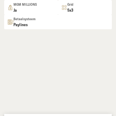
MGM MILLIONS
Grid
Ja
5x3
Betaalsysteem
Paylines